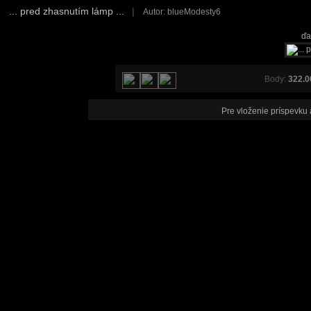
... pred zhasnutím lámp ...
|
Autor: blueModesty6
ďa
Body:
322.0
Pre vloženie príspevku