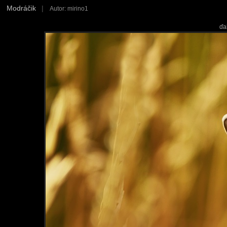
Modráčik
|
Autor: mirino1
ďa