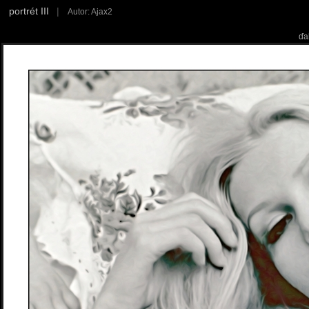
portrét III
|
Autor: Ajax2
ďa