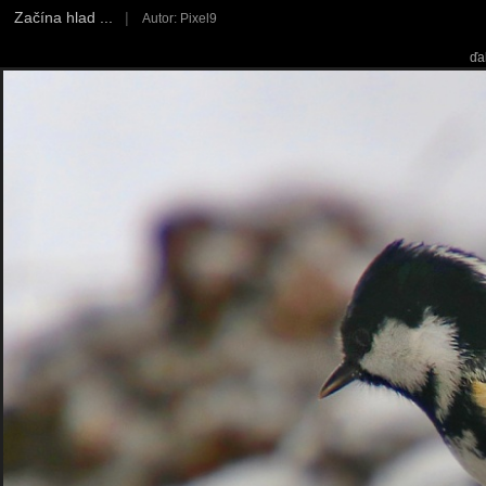
Začína hlad ...
|
Autor: Pixel9
ďa