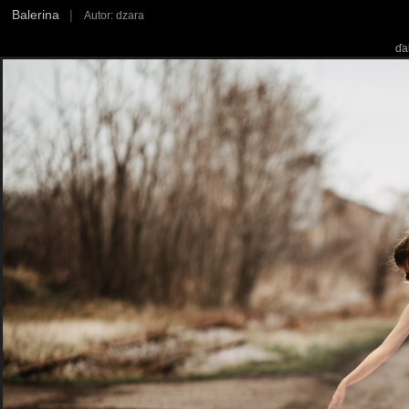
Balerina
|
Autor: dzara
ďa