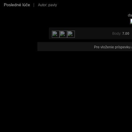
Posledné lúče
|
Autor: pavly
ďa
Body:
7.00
V
Pre vloženie príspevku