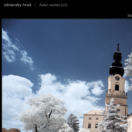
nitriansky hrad
|
Autor: worker1111
ďa