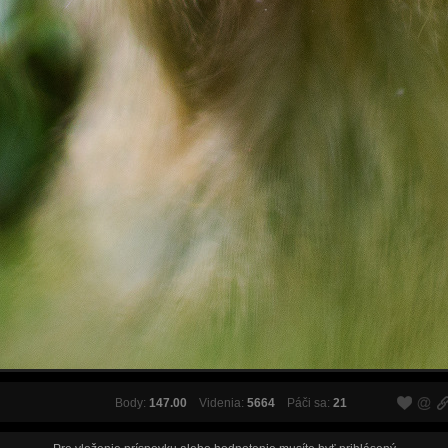
Body:
147.00
Videnia:
5664
Páči sa:
21