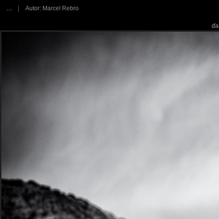
...
|
Autor: Marcel Rebro
ďa