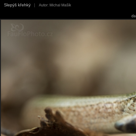
Slepýš křehký
|
Autor: Michal Mašík
ďa