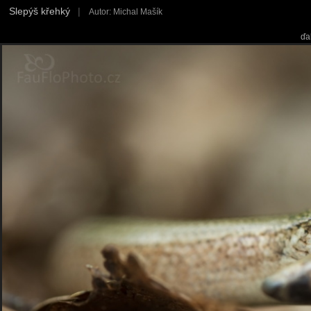
Slepýš křehký
|
Autor: Michal Mašík
ďa