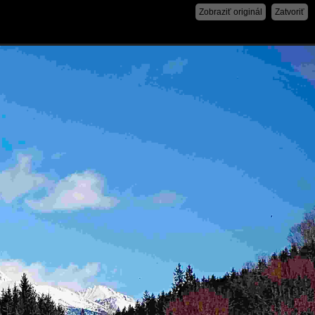
Zobraziť originál
Zatvoriť