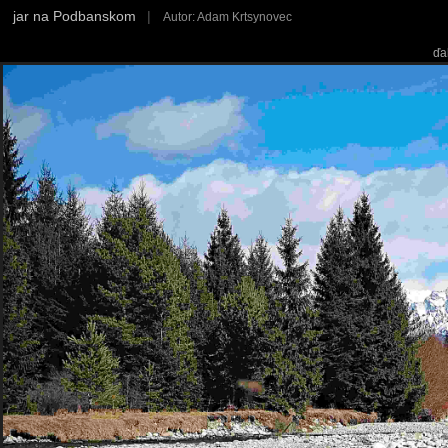
jar na Podbanskom
|
Autor: Adam Krtsynovec
ďa