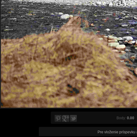
Body:
0.00
V
Pre vloženie príspevku