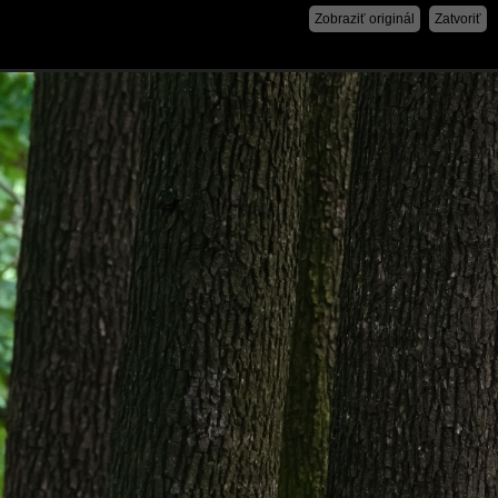
Zobraziť originál
Zatvoriť