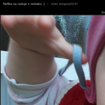
Nellka sa raduje z vešiaku ;)
|
Autor: kengura20147
ďa