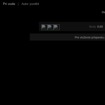
Pri vode
|
Autor: jozef84
ďa
Body:
0.00
V
Pre vloženie príspevku