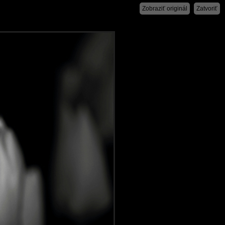
Zobraziť originál
Zatvoriť