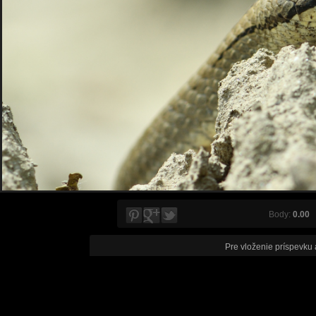
Body:
0.00
V
Pre vloženie príspevku