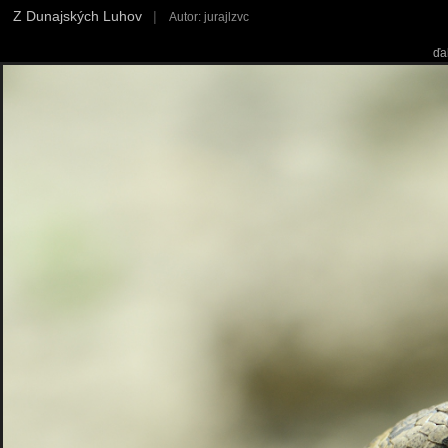
Z Dunajských Luhov
|
Autor: jurajlzvc
ďa