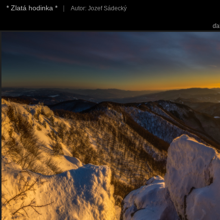
* Zlatá hodinka *
|
Autor: Jozef Sádecký
ďa