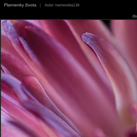
Plamienky života
|
Autor: harmonika138
ďa