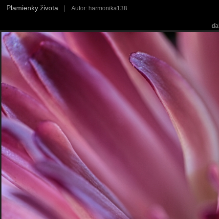
Plamienky života
|
Autor: harmonika138
ďa