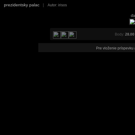
prezidentsky palac
|
Autor: irisos
ďa
Body:
28.00
Pre vloženie príspevku