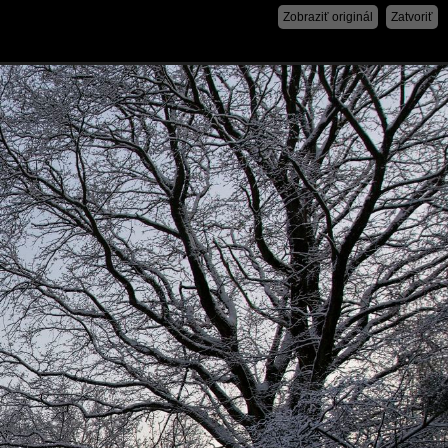
Zobraziť originál
Zatvoriť