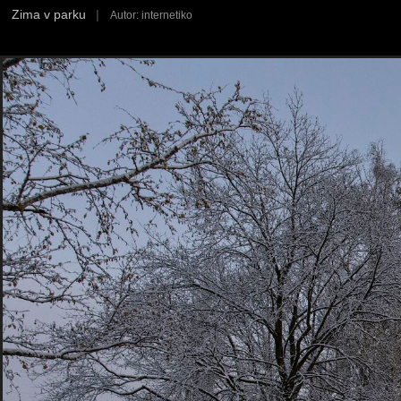
Zima v parku
|
Autor: internetiko