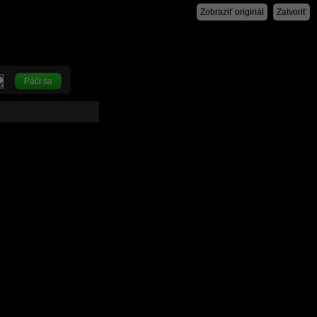
Zobraziť originál
Zatvoriť
Páči sa