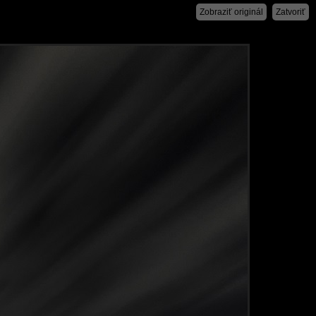
Zobraziť originál
Zatvoriť