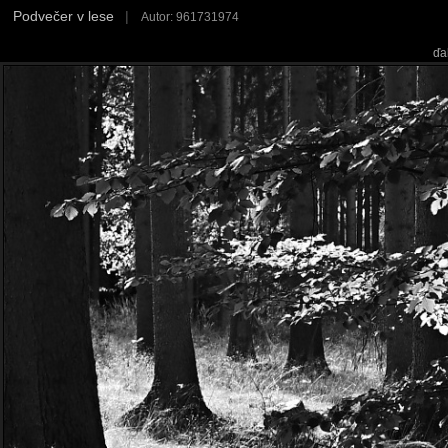
Podvečer v lese
|
Autor: 961731974
ďa