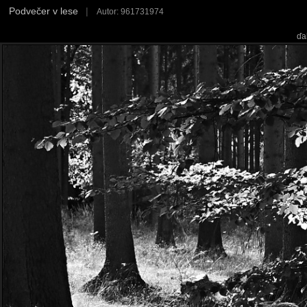
Podvečer v lese
|
Autor: 961731974
ďa