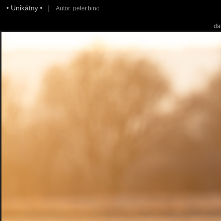
• Unikátny •
|
Autor: peter.bino
ďa