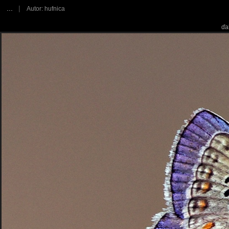
...
|
Autor: hufnica
ďa