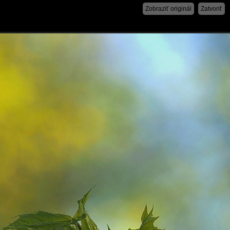
Zobraziť originál
Zatvoriť