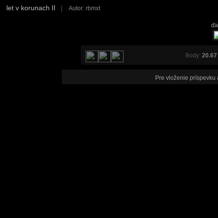
let v korunach II
|
Autor: rbmxt
ďa
Body:
20.67
Pre vloženie príspevku