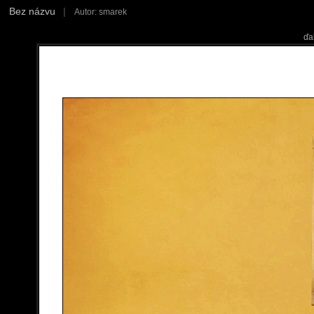
Bez názvu
|
Autor: smarek
ďa