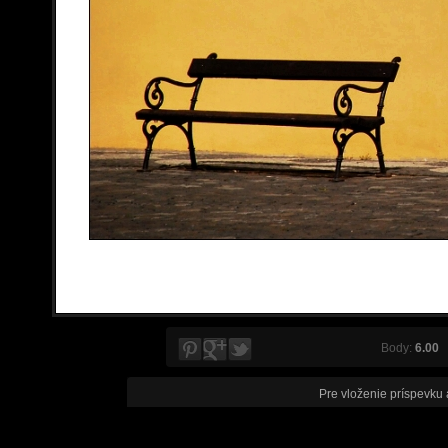
Body:
6.00
V
Pre vloženie príspevku