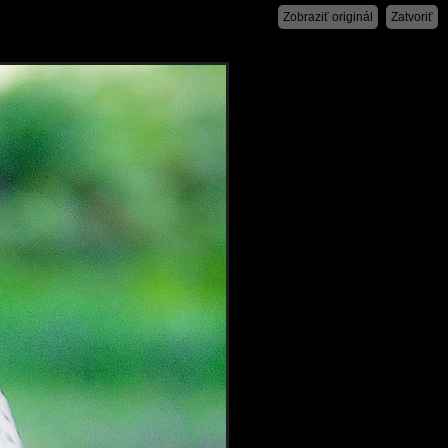
Zobraziť originál
Zatvoriť