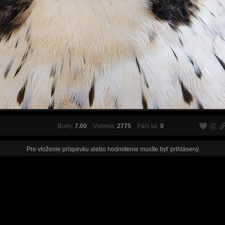
Body:
7.00
Videnia:
2775
Páči sa:
0
Pre vloženie príspevku alebo hodnotenie musíte byť
prihlásený
.