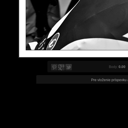
Body:
0.00
V
Pre vloženie príspevku