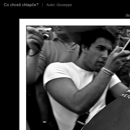
Co chceš chlapče?
|
Autor: Giuseppe
ďa