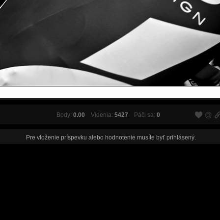
Body:
0.00
Videnia:
5427
Páči sa:
0
Pre vloženie príspevku alebo hodnotenie musíte byť
prihlásený
.