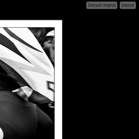
Zobraziť originál
Zatvoriť