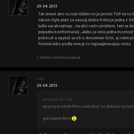
29. 04. 2013
Tak street ako to robi Gilden to je proste TOP na to b
takom style plati ze naozaj dobra fotka je jedna z XXX 
ludia vas akceptuju ... na ulici casto problem, tam sa
pripadnu konfrontaciu) ...alebo je este jedna moznost
pokecat a opytat sa ich o dovolenie fotit, aj s nimi p
fotenia lebo podla mna je to najzaujimavejsia cesta.
nahlásiť nevhodný príspevok
zdq
29. 04. 2013
príspevok od: istvic
spravny postreh Peto..castokrat to dokaze vyza
gratulujem Boris