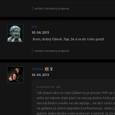
nahlásiť nevhodný príspevok
brki
30. 04. 2013
Boris, dobrý článok, fajn, že si sa do toho pustil
nahlásiť nevhodný príspevok
wildkat
30. 04. 2013
príspevok od: zdq
Tak street ako to robi Gilden to je proste TOP na to
unho pri takom style plati ze naozaj dobra fotka je 
naozaj blizko a ludia vas akceptuju ... na ulici ca
na gildena (a zniest pripadnu konfrontaciu) ...alebo
ludom, jednoducho s nimi pokecat a opytat sa ich o 