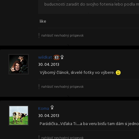
buducnosti zaradit do svojho fotenia lebo podla mn
like
nahlásiť nevhodný príspevok
wildkat
30. 04. 2013
Výborný článok, skvelé fotky vo výbere.
nahlásiť nevhodný príspevok
Koma
30. 04. 2013
Parádička....Vďaka Ti......a ba veru bisťu tam dám si jedn
nahlásiť nevhodný príspevok