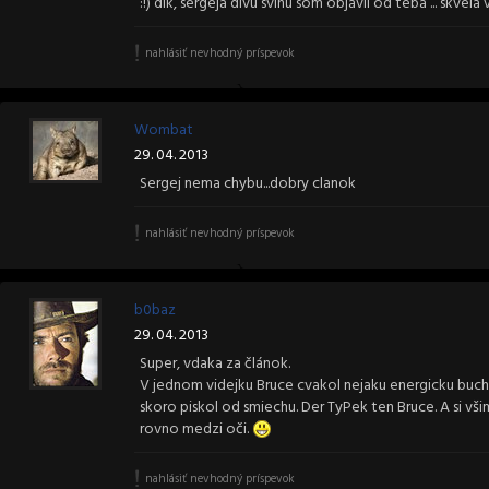
:!) dik, sergeja divu svinu som objavil od teba ... skvela 
nahlásiť nevhodný príspevok
Wombat
29. 04. 2013
Sergej nema chybu...dobry clanok
nahlásiť nevhodný príspevok
b0baz
29. 04. 2013
Super, vdaka za článok.
V jednom videjku Bruce cvakol nejaku energicku buch
skoro piskol od smiechu. Der TyPek ten Bruce. A si vš
rovno medzi oči.
nahlásiť nevhodný príspevok