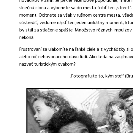
nováčikov v žánri. Je pekné víkendové popoludnie, máte n
slnečnú clonu a vyberiete sa do mesta fotiť ten „street“. 
moment. Ocitnete sa však v rušnom centre mesta, všade na
sústrediť, vedome nájsť ten jeden unikátny moment, kto
by stál za stlačenie spúšte. Množstvo rôznych impulzov 
nekoná.
Frustrovaní sa ulakomíte na ľahké ciele a z vychádzky s
alebo nič nehovoriaceho davu ľudí. Ako teda na zaujímave
nazvať turistickým cvakom?
„Fotografujte to, kým ste!“ (B