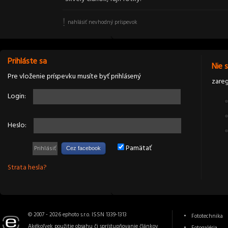
nahlásiť nevhodný príspevok
Prihláste sa
Nie 
Pre vloženie príspevku musíte byť prihlásený
zareg
Login:
Heslo:
Pamätať
Cez facebook
Strata hesla?
© 2007 - 2026 ephoto s.r.o. ISSN 1339-1313
Fototechnika
Akékoľvek použitie obsahu či sprístupňovanie článkov
Fotogaléria