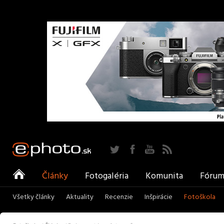
Twitter
Facebook
YouTube
RSS
ePhoto
Články
Fotogaléria
Komunita
Fóru
Všetky články
Aktuality
Recenzie
Inšpirácie
Fotoškola