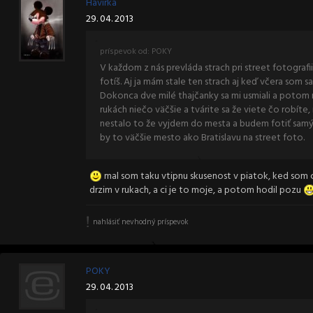
Havirka
29. 04. 2013
príspevok od: POKY
V každom z nás prevláda strach pri street fotograf
fotíš. Aj ja mám stale ten strach aj keď včera som sa
Dokonca dve milé thajčanky sa mi usmiali a potom m
rukách niečo väčšie a tvárite sa že viete čo robí
nestalo to že vyjdem do mesta a budem fotiť sam
by to väčšie mesto ako Bratislavu na street foto.
mal som taku vtipnu skusenost v piatok, ked som ch
drzim v rukach, a ci je to moje, a potom hodil pozu
nahlásiť nevhodný príspevok
POKY
29. 04. 2013