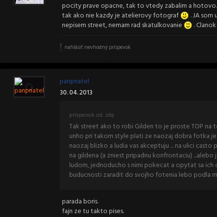
pocity prave opacne, tak to vtedy zabalim a hotovo. D
tak ako nie kazdy je atelierovy fotograf
. JA som u
nepisem street, nemam rad skatulkovanie
. Clanok 
nahlásiť nevhodný príspevok
panpriatel
30. 04. 2013
príspevok od: zdq
Tak street ako to robi Gilden to je proste TOP na to
unho pri takom style plati ze naozaj dobra fotka je 
naozaj blizko a ludia vas akceptuju ... na ulici ca
na gildena (a zniest pripadnu konfrontaciu) ...alebo
ludom, jednoducho s nimi pokecat a opytat sa ich o 
buducnosti zaradit do svojho fotenia lebo podla mn
parada boris.
fajn ze tu takto pises.