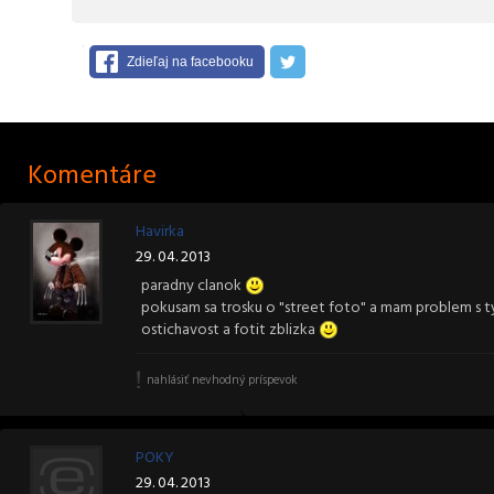
Zdieľaj na facebooku
Komentáre
Havirka
29. 04. 2013
paradny clanok
pokusam sa trosku o "street foto" a mam problem s t
ostichavost a fotit zblizka
nahlásiť nevhodný príspevok
POKY
29. 04. 2013