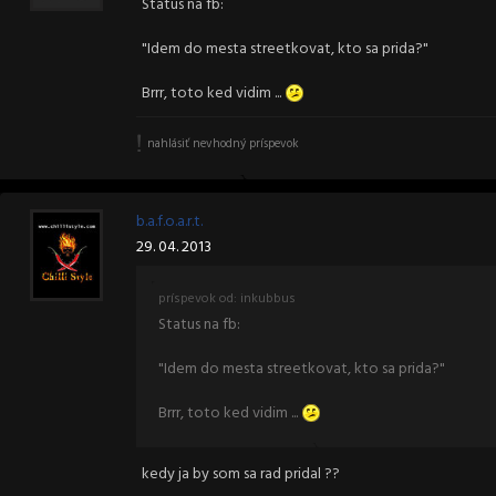
Status na fb:
"Idem do mesta streetkovat, kto sa prida?"
Brrr, toto ked vidim ...
nahlásiť nevhodný príspevok
b.a.f.o.a.r.t.
29. 04. 2013
príspevok od: inkubbus
Status na fb:
"Idem do mesta streetkovat, kto sa prida?"
Brrr, toto ked vidim ...
kedy ja by som sa rad pridal ??