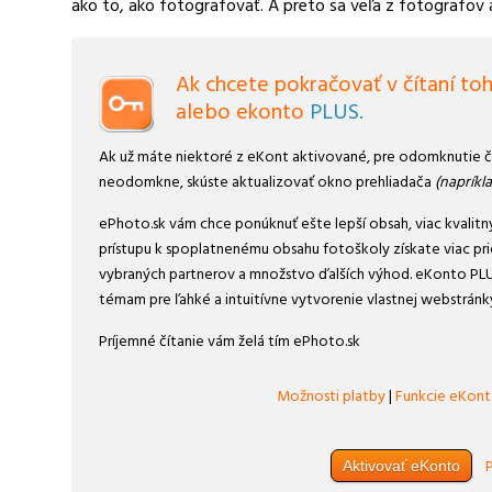
ako to, ako fotografovať. A preto sa veľa z fotografo
Ak chcete pokračovať v čítaní toh
alebo ekonto
PLUS.
Ak už máte niektoré z eKont aktivované, pre odomknutie čl
neodomkne, skúste aktualizovať okno prehliadača
(napríkl
ePhoto.sk vám chce ponúknuť ešte lepší obsah, viac kvalitn
prístupu k spoplatnenému obsahu fotoškoly získate viac prie
vybraných partnerov a množstvo ďalších výhod. eKonto PLUS
témam pre ľahké a intuitívne vytvorenie vlastnej webstránky
Príjemné čítanie vám želá tím ePhoto.sk
Možnosti platby
|
Funkcie eKont
P
Aktivovať eKonto