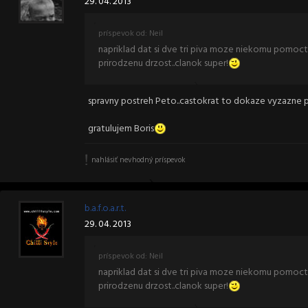
29. 04. 2013
príspevok od: Neil
napriklad dat si dve tri piva moze niekomu pomoct
prirodzenu drzost..clanok super!
spravny postreh Peto..castokrat to dokaze vyzazne
gratulujem Boris
nahlásiť nevhodný príspevok
b.a.f.o.a.r.t.
29. 04. 2013
príspevok od: Neil
napriklad dat si dve tri piva moze niekomu pomoct
prirodzenu drzost..clanok super!