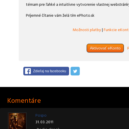
témam pre ľahké a intuitívne vytvorenie vlastnej webstránky
Príjemné čítanie vám želá tím ePhoto.sk
Možnosti platby
|
Funkcie eKont
P
Aktivovať eKonto
Zdieľaj na facebooku
Komentáre
Pospo
31. 03. 2011