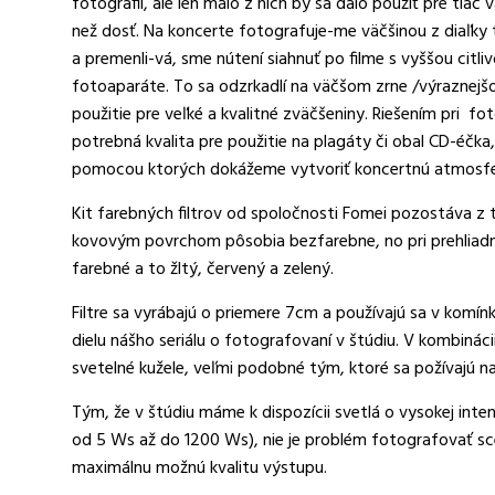
fotografií, ale len málo z nich by sa dalo použiť pre tlač
než dosť. Na koncerte fotografuje-me väčšinou z diaľky t
a premenli-vá, sme nútení siahnuť po filme s vyššou citli
fotoaparáte. To sa odzrkadlí na väčšom zrne /výraznej
použitie pre veľké a kvalitné zväčšeniny. Riešením pri f
potrebná kvalita pre použitie na plagáty či obal CD-éčka
pomocou ktorých dokážeme vytvoriť koncertnú atmosféru
Kit farebných filtrov od spoločnosti Fomei pozostáva z t
kovovým povrchom pôsobia bezfarebne, no pri prehliadnut
farebné a to žltý, červený a zelený.
Filtre sa vyrábajú o priemere 7cm a používajú sa v komín
dielu nášho seriálu o fotografovaní v štúdiu. V kombinác
svetelné kužele, veľmi podobné tým, ktoré sa požívajú n
Tým, že v štúdiu máme k dispozícii svetlá o vysokej inte
od 5 Ws až do 1200 Ws), nie je problém fotografovať sc
maximálnu možnú kvalitu výstupu.