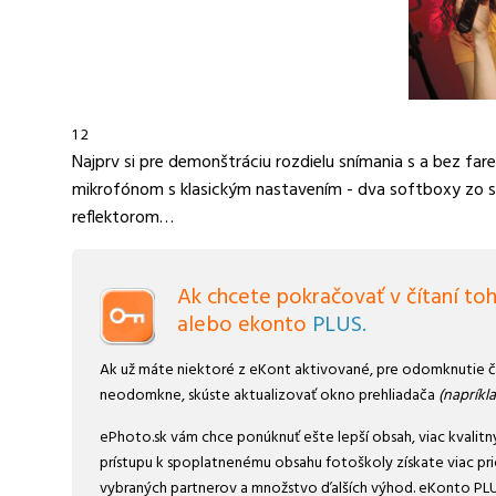
1 2
Najprv si pre demonštráciu rozdielu snímania s a bez far
mikrofónom s klasickým nastavením - dva softboxy zo s
reflektorom…
Ak chcete pokračovať v čítaní toh
alebo ekonto
PLUS.
Ak už máte niektoré z eKont aktivované, pre odomknutie čl
neodomkne, skúste aktualizovať okno prehliadača
(napríkl
ePhoto.sk vám chce ponúknuť ešte lepší obsah, viac kvalitn
prístupu k spoplatnenému obsahu fotoškoly získate viac prie
vybraných partnerov a množstvo ďalších výhod. eKonto PLUS