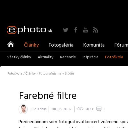
Twitter
Facebook
YouTube
RSS
ePhoto
Články
Fotogaléria
Komunita
Fóru
Všetky články
Aktuality
Recenzie
Inšpirácie
Fotoškola
Fotoškola
/
Články
/
Fotografujeme v štúdiu
Farebné filtre
Julo Kotus
08. 05. 2007
9823
3
Prednedávnom som fotografoval koncert známeho speváka