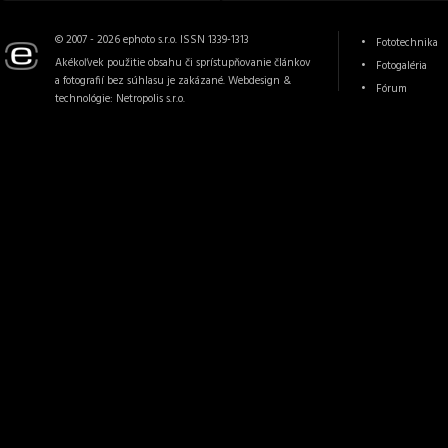
© 2007 - 2026 ephoto s.r.o. ISSN 1339-1313
Fototechnika
Akékoľvek použitie obsahu či sprístupňovanie článkov
Fotogaléria
a fotografií bez súhlasu je zakázané. Webdesign &
Fórum
technológie:
Netropolis s.r.o.