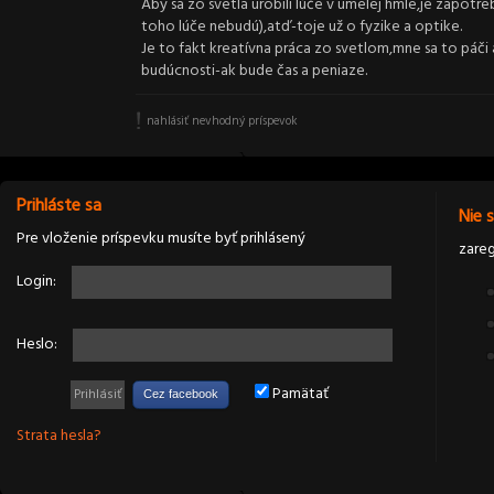
Aby sa zo svetla urobili lúče v umelej hmle,je zapot
toho lúče nebudú),atď-toje už o fyzike a optike.
Je to fakt kreatívna práca zo svetlom,mne sa to páči
budúcnosti-ak bude čas a peniaze.
nahlásiť nevhodný príspevok
Prihláste sa
Nie 
Pre vloženie príspevku musíte byť prihlásený
zareg
Login:
Heslo:
Pamätať
Cez facebook
Strata hesla?