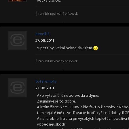
Pecka clanok.
nahlásiť nevhodný príspevok
eexell13
27. 08. 2011
super tipy, velmi pekne dakujem
nahlásiť nevhodný príspevok
total empty
27. 08. 2011
Ako vytvoriť ilúziu zo svetla a dymu.
Zaujímavé,je to dobré.
A ktým žiarovkám: 300w ? ide fakt o žiarovky ? Nebol
tam nejaké iné osvetľovacie boďaky? Led diódy-RGB,
A na farebné filtre sa pri vysokých teplotách používa
vôbec neuškodí.