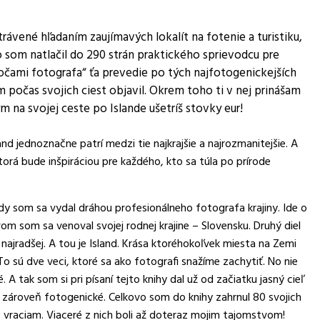
rávené hľadaním zaujímavých lokalít na fotenie a turistiku,
o som natlačil do 290 strán praktického sprievodcu pre
d očami fotografa“ ťa prevedie po tých najfotogenickejších
m počas svojich ciest objavil. Okrem toho ti v nej prinášam
 na svojej ceste po Islande ušetríš stovky eur!
and jednoznačne patrí medzi tie najkrajšie a najrozmanitejšie. A
orá bude inšpiráciou pre každého, kto sa túla po prírode
dy som sa vydal dráhou profesionálneho fotografa krajiny. Ide o
om som sa venoval svojej rodnej krajine – Slovensku. Druhý diel
 najradšej. A tou je Island. Krása ktoréhokoľvek miesta na Zemi
 sú dve veci, ktoré sa ako fotografi snažíme zachytiť. No nie
 A tak som si pri písaní tejto knihy dal už od začiatku jasný cieľ
 a zároveň fotogenické. Celkovo som do knihy zahrnul 80 svojich
e vraciam. Viaceré z nich boli až doteraz mojim tajomstvom!