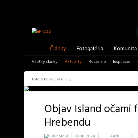
Twitter
Facebook
YouTube
RSS
ePhoto
Články
Fotogaléria
Komunita
Všetky články
Aktuality
Recenzie
Inšpirácie
Fototechnika
/
Aktuality
Objav Island očami f
Hrebendu
ePhoto.sk
03. 10. 2024
4478
3