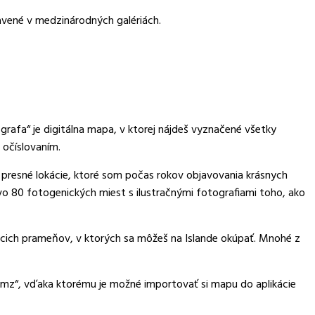
tavené v medzinárodných galériách.
rafa“ je digitálna mapa, v ktorej nájdeš vyznačené všetky
 očíslovaním.
a presné lokácie, ktoré som počas rokov objavovania krásnych
ovo 80 fotogenických miest s ilustračnými fotografiami toho, ako
ich prameňov, v ktorých sa môžeš na Islande okúpať. Mnohé z
mz“, vďaka ktorému je možné importovať si mapu do aplikácie