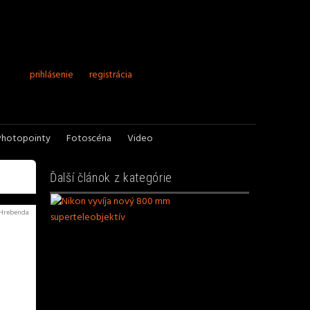
prihlásenie
registrácia
Photopointy
Fotoscéna
Video
Ďalší článok z kategórie
p Hrebenda