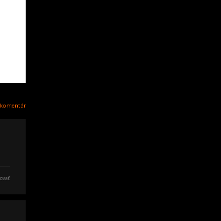
 komentár
ovať