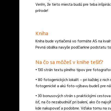
Verím, že tieto miesta budú pre teba inšpirá
prírode!
Kniha
Kniha bude vytlačená vo formáte A5 na kvalit
Pevná obálka navyše podčiarkne podstatu toho
Na čo sa môžeš v knihe tešiť?
• 130 strán textu plného tipov pre fotografov
• 80 fotogenických lokalít – pri každej z nic
fotogenické a akú foto-výbavu budeš pre ná
• 30 bonusových strán s praktickými cestovate
ísť, na čo nezabudnúť pri balení, ako čo najvý
kde nakupovať a podobne. Vďaka tomu na svo