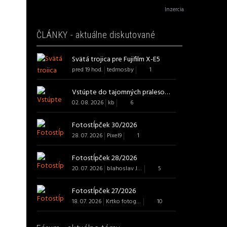
Inzercia
ČLÁNKY - aktuálne diskutované
Svätá trojica pre Fujifilm X-E5
pred 19 hod.
tedmosby
1
Vstúpte do tajomných pralesov s ...
02. 08. 2026
kb
6
Fotostĺpček 30/2026
28. 07. 2026
Pixel9
1
Fotostĺpček 28/2026
20. 07. 2026
blahoslav J B Art
5
Fotostĺpček 27/2026
18. 07. 2026
Krtko fotografom
10