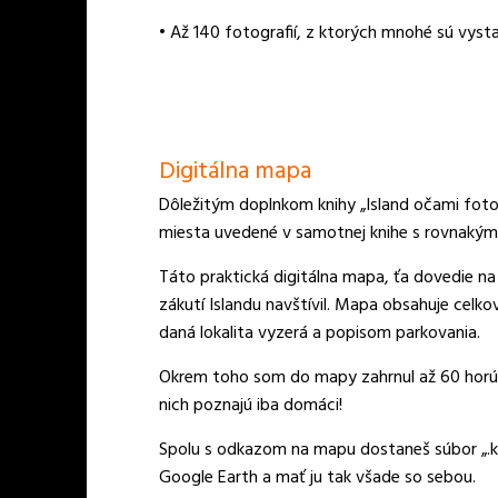
• Až 140 fotografií, z ktorých mnohé sú vys
Digitálna mapa
Dôležitým doplnkom knihy „Island očami fotog
miesta uvedené v samotnej knihe s rovnakým
Táto praktická digitálna mapa, ťa dovedie n
zákutí Islandu navštívil. Mapa obsahuje celk
daná lokalita vyzerá a popisom parkovania.
Okrem toho som do mapy zahrnul až 60 horúc
nich poznajú iba domáci!
Spolu s odkazom na mapu dostaneš súbor „.k
Google Earth a mať ju tak všade so sebou.