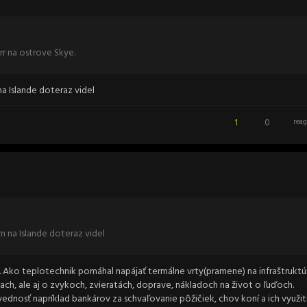
r na ostrove Skye.
na Islande doteraz videl
1
0
reag
om na Islande doteraz videl
l. Ako teplotechnik pomáhal napájať termálne vrty(pramene) na infraštruktúr
ch, ale aj o zvykoch, zvieratách, doprave, nákladoch na život o ľuďoch.
dnosť napríklad bankárov za schvaľovanie pôžičiek, chov koní a ich využit