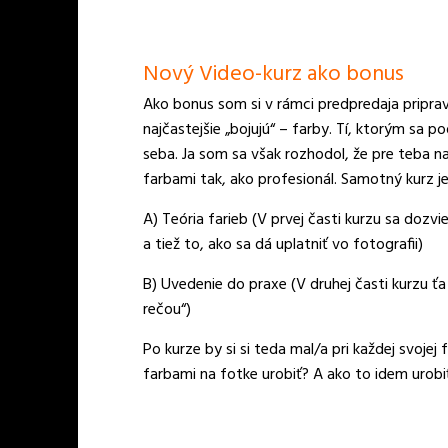
Nový Video-kurz ako bonus
Ako bonus som si v rámci predpredaja priprav
najčastejšie „bojujú“ – farby. Tí, ktorým sa p
seba. Ja som sa však rozhodol, že pre teba 
farbami tak, ako profesionál. Samotný kurz je
A) Teória farieb (V prvej časti kurzu sa dozvi
a tiež to, ako sa dá uplatniť vo fotografii)
B) Uvedenie do praxe (V druhej časti kurzu ť
rečou“)
Po kurze by si si teda mal/a pri každej svoje
farbami na fotke urobiť? A ako to idem urobi