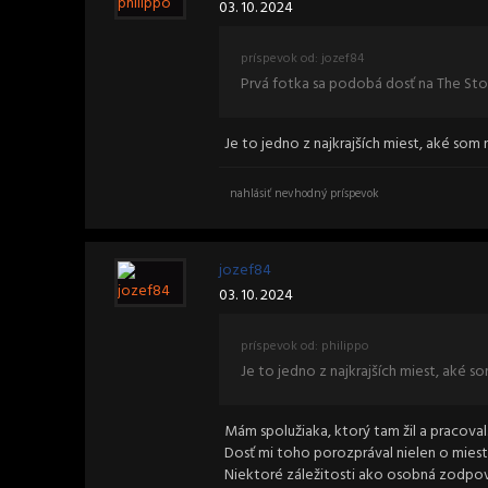
03. 10. 2024
príspevok od: jozef84
Prvá fotka sa podobá dosť na The Stor
Je to jedno z najkrajších miest, aké som 
nahlásiť nevhodný príspevok
jozef84
03. 10. 2024
príspevok od: philippo
Je to jedno z najkrajších miest, aké s
Mám spolužiaka, ktorý tam žil a pracova
Dosť mi toho porozprával nielen o miesta
Niektoré záležitosti ako osobná zodpove