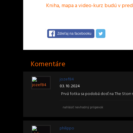
Kniha, mapa a video-kurz budú v predaj
Zdieľaj na facebooku
Komentáre
jozef84
03. 10. 2024
Prvá fotka sa podobá dosť na The Storr 
nahlásiť nevhodný príspevok
philippo