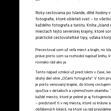
Roky cestovania po Islande, dlhé hodiny st
fotografie, ktoré obleteli svet – to všetk
každého fotografa a turistu. Kniha „Islan
miestach tejto severskej krajiny, ktoré so
praktické cestovateľské tipy, vďaka ktorým
Precestoval som už veľa miest a krajín, no Isl
práve preto som sa rozhodol napísať knihu, kt
rovnako rád ako ja.
Tento nápad vznikol už pred rokmi v čase, ke
druhý diel série „Očami fotografa“. V tom prv
je preto venovaný krajine, do ktorej cestujem
spočíva v detailoch a výnimočnom okamihu. To
každé miesto, ktoré je pekné je aj fotogenické.
– predstaviť ti v nej miesta, ktoré sú krásne
obľúbených lokácií, na ktoré sa rád pravideln