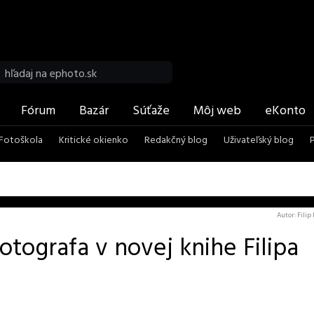
Vyhľadať
Fórum
Bazár
Súťaže
Môj web
eKonto
Fotoškola
Kritické okienko
Redakčný blog
Uživateľský blog
Autor: Fili
otografa v novej knihe Filipa
Zdieľajte článok
Upozorni priateľov
Pridaj k obľúbeným