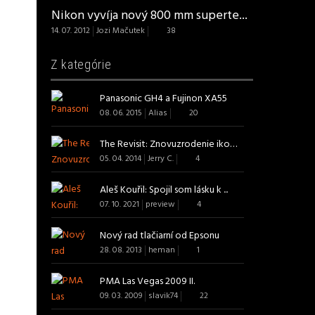
Nikon vyvíja nový 800 mm superte...
14. 07. 2012
Jozi Mačutek
38
Z kategórie
Panasonic GH4 a Fujinon XA55
08. 06. 2015
Alias
20
The Revisit: Znovuzrodenie ikon ...
05. 04. 2014
Jerry C.
4
Aleš Kouřil: Spojil som lásku k ...
07. 10. 2021
preview
4
Nový rad tlačiarní od Epsonu
28. 08. 2013
heman
1
PMA Las Vegas 2009 II.
09. 03. 2009
slavik74
22