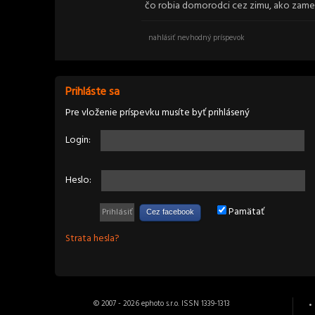
čo robia domorodci cez zimu, ako zames
nahlásiť nevhodný príspevok
Prihláste sa
Pre vloženie príspevku musíte byť prihlásený
Login:
Heslo:
Pamätať
Cez facebook
Strata hesla?
© 2007 - 2026 ephoto s.r.o. ISSN 1339-1313