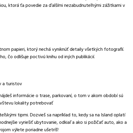
ciou, ktorá ťa povedie za ďalšími nezabudnuteľnými zážitkami v
nom papieri, ktorý nechá vyniknúť detaily všetkých fotografií.
, čo odlišuje poctivú knihu od iných publikácií.
 a turistov
h nájdeš informácie o trase, parkovaní, o tom v akom období sú
vštevu lokality potrebovať
ľskými tipmi. Dozvieš sa napríklad to, kedy sa na Island oplatí
hodnejšie vyriešiť ubytovanie, odkiaľ a ako si požičať auto, ako a
jom výlete poriadne ušetríš!