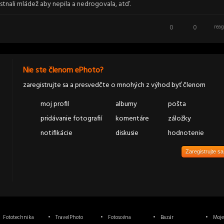
tnali mládež aby nepila a nedrogovala, atď.
0
0
reag
Nie ste členom ePhoto?
zaregistrujte sa a presvedčte o mnohých z výhod byť členom
moj profil
albumy
pošta
pridávanie fotografií
komentáre
záložky
notifikácie
diskusie
hodnotenie
Zaregistrujte sa
Fototechnika
TravelPhoto
Fotoscéna
Bazár
Moje