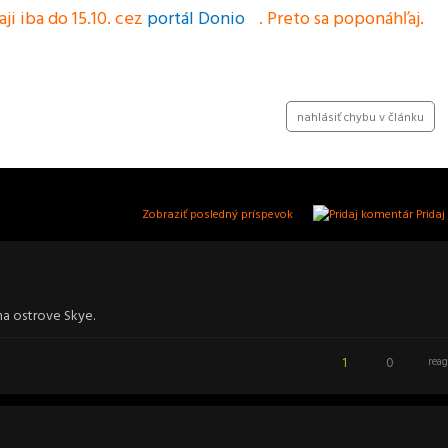
i iba do 15.10. cez
portál Donio
. Preto sa poponáhľaj.
Zdieľaj na twitteri
nahlásiť chybu v článku
Zobraziť posledný príspevok
Pridaj
na ostrove Skye.
1
0
reag