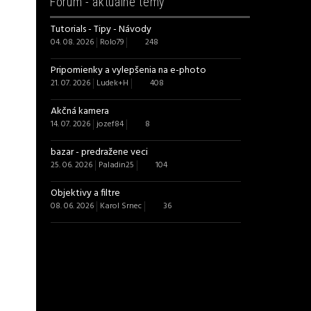
Fórum -
aktuálne témy
Tutorials - Tipy - Návody
04. 08. 2026
Rolo79
248
Pripomienky a vylepšenia na e-photo
21. 07. 2026
Ludek+H
408
Akčná kamera
14. 07. 2026
jozef84
8
bazar - predražene veci
25. 06. 2026
Paladin25
104
Objektivy a filtre
08. 06. 2026
Karol Srnec
36