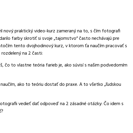
il nový praktický video-kurz zameraný na to, s čím fotografi
odarilo farby skrotiť si svoje „tajomstvo“ často nechávajú pre
natočím tento dvojhodinový kurz, v ktorom ťa naučím pracovať s
 rozdelený na 2 časti:
eš, čo to vlastne teória farieb je, ako súvisí s našim podvedomím
a naučím, ako to teóriu dostať do praxe. A to všetko „ľudskou
j fotografii vedieť dať odpoveď na 2 zásadné otázky: Čo idem s
ť?