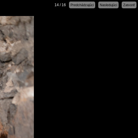
14 / 16
Predchádzajúci
Nasledujúci
Zatvoriť