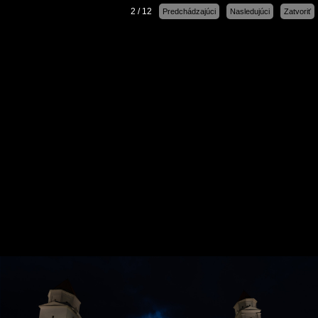
2 / 12
Predchádzajúci
Nasledujúci
Zatvoriť