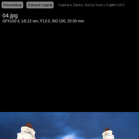
Prezentácia
Zobraziť originál
Galéria k článku: Nočný hrad s Fujifilm GFX
04.jpg
GFX100 II, 1/0.22 sec, F13.0, ISO 100, 20.00 mm