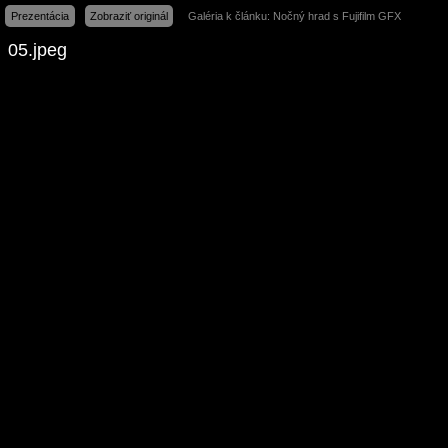
Prezentácia
Zobraziť originál
Galéria k článku: Nočný hrad s Fujifilm GFX
05.jpeg