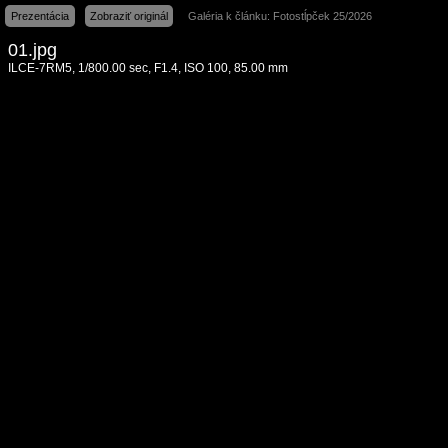
Prezentácia
Zobraziť originál
Galéria k článku: Fotostĺpček 25/2026
01.jpg
ILCE-7RM5, 1/800.00 sec, F1.4, ISO 100, 85.00 mm