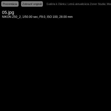
Prezentácia
Zobraziť originál
Galéria k článku: Letná aktualizácia Zoner Studia: Men
05.jpg
NIKON Z50_2, 1/50.00 sec, F9.0, ISO 100, 28.00 mm