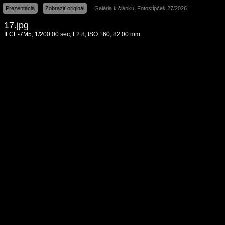
Prezentácia
Zobraziť originál
Galéria k článku: Fotostĺpček 27/2026
17.jpg
ILCE-7M5, 1/200.00 sec, F2.8, ISO 160, 82.00 mm