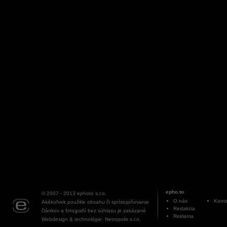
epho.to
© 2007 - 2013
ephoto s.r.o.
O nás
Konta
Akékoľvek použitie obsahu či sprístupňovanie
Redakcia
článkov a fotografií bez súhlasu je zakázané
Reklama
Webdesign & technológie: Netropolis s.r.o.