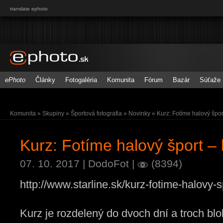
translate ephoto
ePhoto
Články
Fotogaléria
Komunita
Fórum
Bazár
Súťaže
Komunita
»
Skupiny
»
Športová fotografia
»
Novinky
» Kurz: Fotíme halový špor
Kurz: Fotíme halový šport –
07. 10. 2017
| DodoFot |
(8394)
http://www.starline.sk/kurz-fotime-halovy-s
Kurz je rozdelený do dvoch dní a troch bl