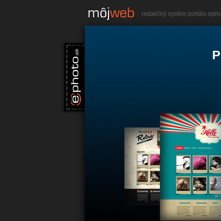
redakčný systém portálu eph
P