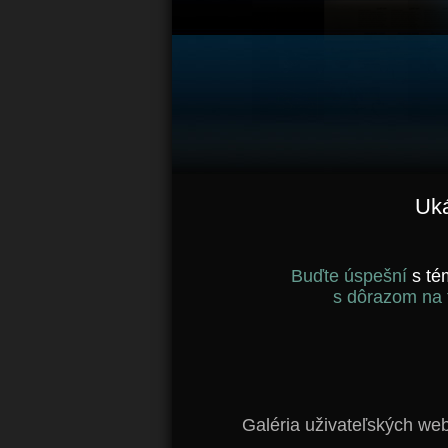
Uká
Buďte úspešní
s t
s dôrazom na f
Galéria uživateľských we