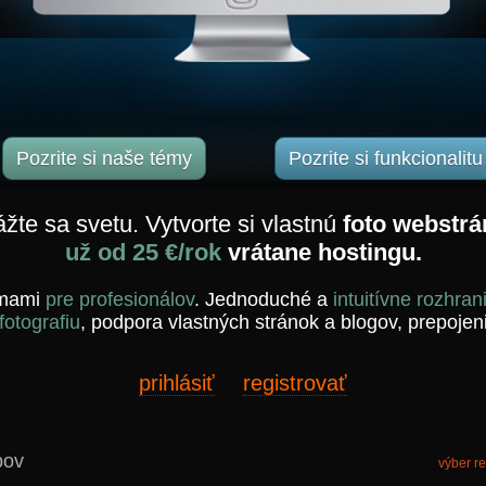
Pozrite si naše témy
Pozrite si funkcionalitu
žte sa svetu. Vytvorte si vlastnú
foto webstr
už od 25 €/rok
vrátane hostingu.
émami
pre profesionálov
. Jednoduché a
intuitívne rozhran
otografiu
, podpora vlastných stránok a blogov, prepojen
prihlásiť
registrovať
bov
výber r