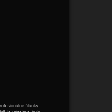
rofesionálne články
toškola ponúka tipy a návody