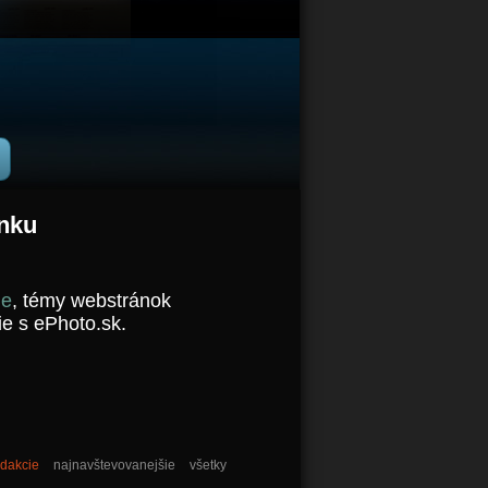
ánku
ie
, témy webstránok
ie s ePhoto.sk.
edakcie
najnavštevovanejšie
všetky