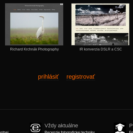
Richard Krchnák Photography
IR konverzia DSLR a CSC
prihlásiť
registrovať
Vždy aktuálne
P
astnej
Recenzie fotografickej techniky,
Fo