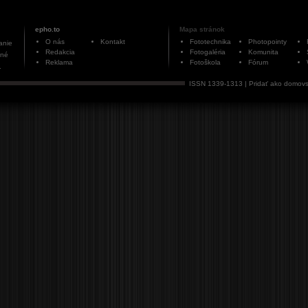
epho.to
Mapa stránok
O nás
Kontakt
Fototechnika
Photopointy
anie
Redakcia
Fotogaléria
Komunita
ané
Reklama
Fotoškola
Fórum
.
ISSN 1339-1313 |
Pridať ako domovs