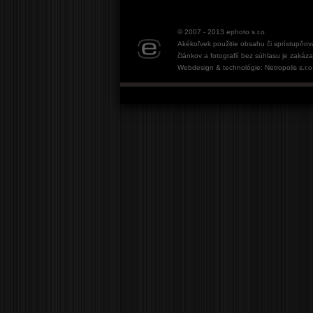
© 2007 - 2013
ephoto s.r.o.
Akékoľvek použitie obsahu či sprístupňov
článkov a fotografií bez súhlasu je zakáz
Webdesign & technológie: Netropolis s.r.o