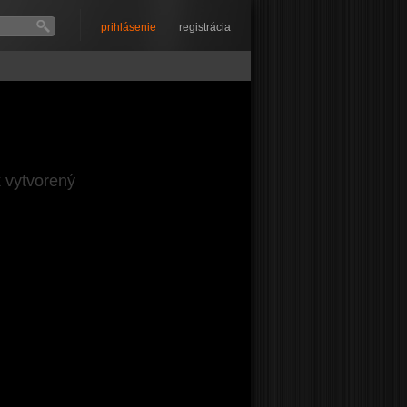
prihlásenie
registrácia
k vytvorený