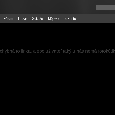
Fórum
Bazár
Súťaže
Môj web
eKonto
chybná to linka, alebo uživateľ taký u nás nemá fotokúti