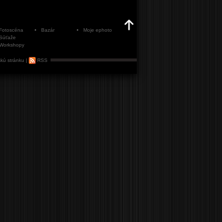
Fotoscéna
Bazár
Moje ephoto
Súťaže
Workshopy
kú stránku
|
RSS