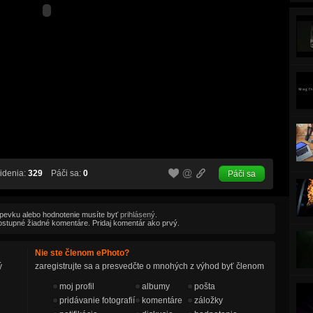
idenia:
329
Páči sa:
0
Páči sa
spevku alebo hodnotenie musíte byť
prihlásený
.
ostupné žiadné komentáre. Pridaj komentár ako prvý.
Nie ste členom ePhoto?
ý
zaregistrujte sa a presvedčte o mnohých z výhod byť členom
moj profil
albumy
pošta
pridávanie fotografií
komentáre
záložky