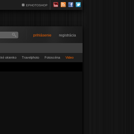
EPHOTOSHOP
prihlásenie
registrácia
ické okienko
Travelphoto
Fotoscéna
Video