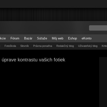
kcie
Fórum
Bazár
Súťaže
Môj web
Eshop
eKonto
e
Fotoškola
Slovník
Právna poraďna
Redakčný blog
Uživateľský blog
Krit
i úprave kontrastu vašich fotiek