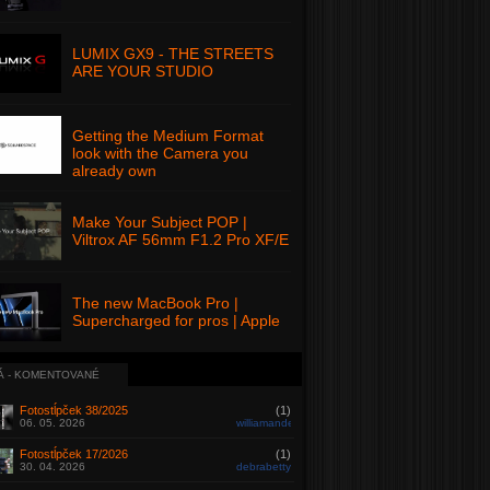
LUMIX GX9 - THE STREETS
ARE YOUR STUDIO
Getting the Medium Format
look with the Camera you
already own
Make Your Subject POP |
Viltrox AF 56mm F1.2 Pro XF/E
The new MacBook Pro |
Supercharged for pros | Apple
Á - KOMENTOVANÉ
Fotostĺpček 38/2025
(1)
06. 05. 2026
williamanderson
Fotostĺpček 17/2026
(1)
30. 04. 2026
debrabetty