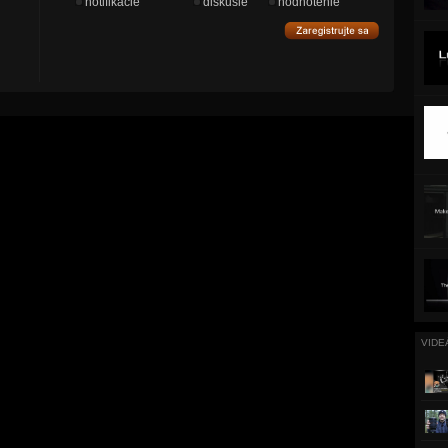
notifikácie
diskusie
hodnotenie
VIDE