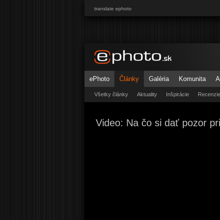
translate ephoto
ePhoto
Články
Galéria
Komunita
A
Všetky články
Aktuality
Inšpirácie
Recenzi
Video: Na čo si dať pozor pr