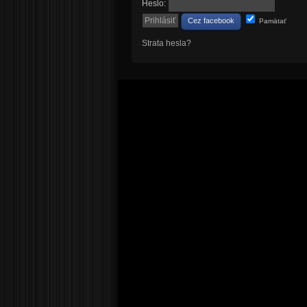
Heslo:
Cez facebook
Pamätať
Strata hesla?