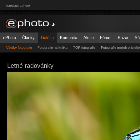
translate ephoto
ePhoto
Články
Galéria
Komunita
Akcie
Fórum
Bazár
Sú
Všetky fotografie
Fotografie na kritiku
TOP fotografie
Fotografie mojich priateľo
Letné radovánky