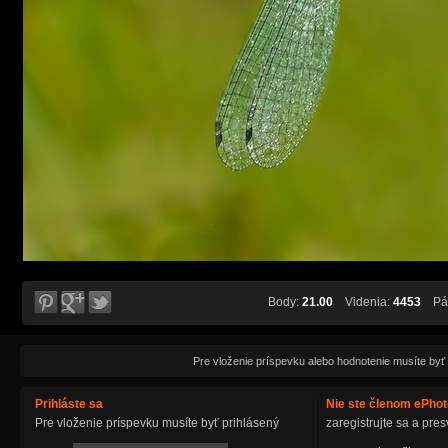
Body:
21.00
Videnia:
4453
Páč
Pre vloženie príspevku alebo hodnotenie musíte byť
Prihláste sa
Nie ste členom ePho
Pre vloženie príspevku musíte byť prihlásený
zaregistrujte sa a pr