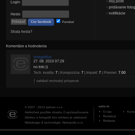
moj profil
Login:
pridávanie fotog
notifikácie
Heslo:
Cez facebook
Pamätať
Strata hesla?
Komentáre a hodnotenia
imageilus
27. 08. 2010 07:29
no toto:))
Tech. kvalita:
7
| Kompozícia:
7
| Impakt:
7
| Priemer:
7.00
nahlásiť nevhodný príspevok
epho.to
© 2007 - 2013
ephoto s.r.o.
O nás
Konta
Akékoľvek použitie obsahu či sprístupňovanie
Redakcia
článkov a fotografií bez súhlasu je zakázané
Reklama
Webdesign & technológie: Netropolis s.r.o.