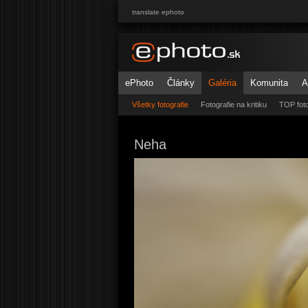
translate ephoto
ePhoto
Články
Galéria
Komunita
A
Všetky fotografie
Fotografie na kritiku
TOP foto
Neha