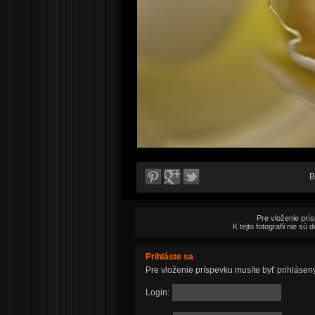
B
Pre vloženie prí
K tejto fotografii nie s
Prihláste sa
Pre vloženie príspevku musíte byť prihlásen
Login: