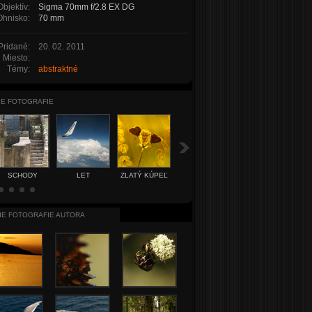
Objektív:
Sigma 70mm f/2.8 EX DG
Ohnisko:
70 mm
Pridané:
20. 02. 2011
Miesto:
Témy:
abstraktné
IE FOTOGRAFIE
SCHODY
LET
ZLATÝ KÚPEĽ
SAMOTÁR
ZÁPAD SLN
DOMOV
NAD
PRIEHRADO
IE FOTOGRAFIE AUTORA