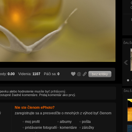
ĎALŠ
ody:
0.00
Videnia:
1107
Páči sa:
0
bez kritiky
ĎALŠ
spevku alebo hodnotenie musíte byť
prihlásený
.
ú dostupné žiadné komentáre. Pridaj komentár ako prvý.
Nie ste členom ePhoto?
ý
zaregistrujte sa a presvedčte o mnohých z výhod byť členom
moj profil
albumy
pošta
pridávanie fotografií
komentáre
záložky