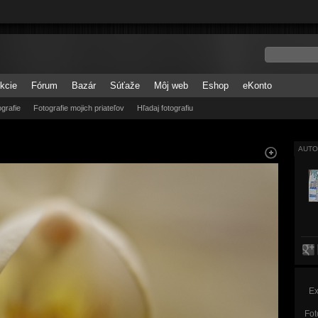
kcie
Fórum
Bazár
Súťaže
Môj web
Eshop
eKonto
grafie
Fotografie mojich priateľov
Hľadaj fotografiu
AUTO
Ex
Fot