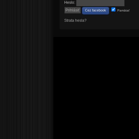
Heslo:
Cez facebook
Pamätať
Strata hesla?