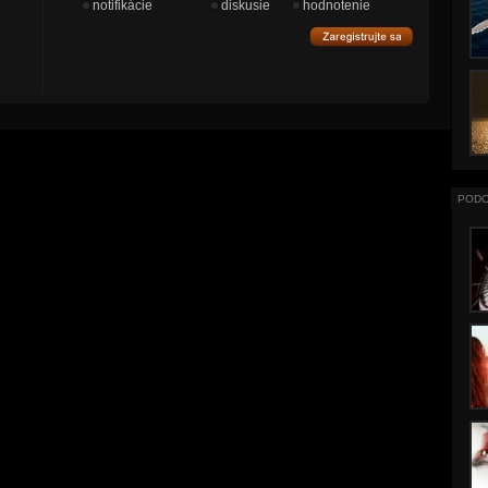
notifikácie
diskusie
hodnotenie
PODO