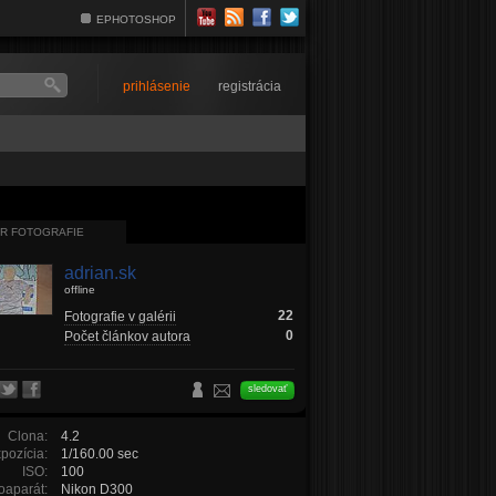
EPHOTOSHOP
prihlásenie
registrácia
R FOTOGRAFIE
adrian.sk
offline
22
Fotografie v galérii
0
Počet článkov autora
sledovať
Clona:
4.2
pozícia:
1/160.00 sec
ISO:
100
oaparát:
Nikon D300